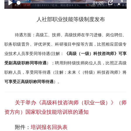
01:20
y
P
P
E
l
I
n
人社部职业技能等级制度发布
a
P
t
y
待遇方面：高级工、技师、高级技师在学习进修、岗位聘任、
e
r
职务职级晋升、评优评奖、科研项目申报等方面，比照相应层级专
f
业技术人员享受同等待遇(注解：
《高级（一级）科技咨询师》可享
u
受副高级职称同等待遇
）；聘用到特级技师岗位人员，比照正高级
l
职称人员，享受同等待遇（注解：未来《（特级）科技咨询师》将
l
可享受正高级职称同等待遇
）。
s
c
关于举办《高级科技咨询师（职业一级）》（师
r
资方向）国家职业技能培训班的通知
e
e
附件：
培训报名回执表