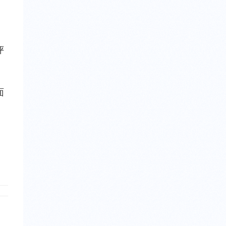
评
面
。