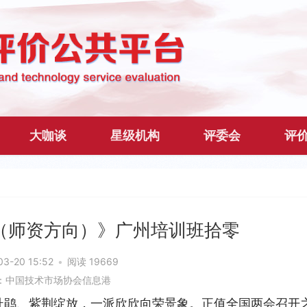
大咖谈
星级机构
评委会
评
（师资方向）》广州培训班拾零
03-20 15:52
•
阅读 19669
：中国技术市场协会信息港
杜鹃、紫荆绽放，一派欣欣向荣景象。正值全国两会召开